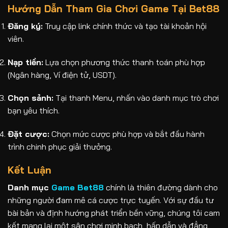
Hướng Dẫn Tham Gia Chơi Game Tại Bet88
Đăng ký:
Truy cập link chính thức và tạo tài khoản hội
viên.
Nạp tiền:
Lựa chọn phương thức thanh toán phù hợp
(Ngân hàng, Ví điện tử, USDT).
Chọn sảnh:
Tại thanh Menu, nhấn vào danh mục trò chơi
bạn yêu thích.
Đặt cược:
Chọn mức cược phù hợp và bắt đầu hành
trình chinh phục giải thưởng.
Kết Luận
Danh mục
Game Bet88
chính là thiên đường dành cho
những người đam mê cá cược trực tuyến. Với sự đầu tư
bài bản và định hướng phát triển bền vững, chúng tôi cam
kết mang lại một sân chơi minh bạch, hấp dẫn và đẳng