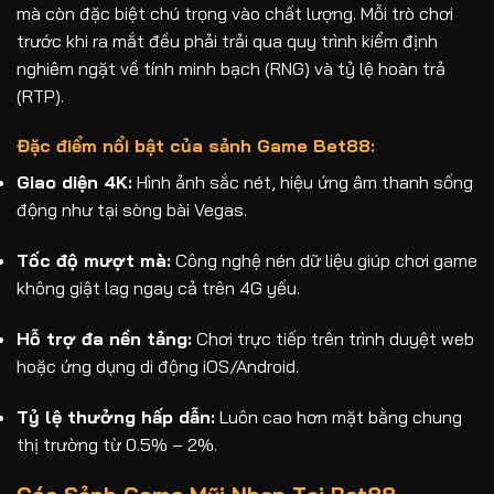
mà còn đặc biệt chú trọng vào chất lượng. Mỗi trò chơi
trước khi ra mắt đều phải trải qua quy trình kiểm định
nghiêm ngặt về tính minh bạch (RNG) và tỷ lệ hoàn trả
(RTP).
Đặc điểm nổi bật của sảnh Game Bet88:
Giao diện 4K:
Hình ảnh sắc nét, hiệu ứng âm thanh sống
động như tại sòng bài Vegas.
Tốc độ mượt mà:
Công nghệ nén dữ liệu giúp chơi game
không giật lag ngay cả trên 4G yếu.
Hỗ trợ đa nền tảng:
Chơi trực tiếp trên trình duyệt web
hoặc ứng dụng di động iOS/Android.
Tỷ lệ thưởng hấp dẫn:
Luôn cao hơn mặt bằng chung
thị trường từ 0.5% – 2%.