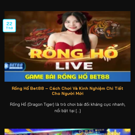
22
Th9
Rồng Hổ Bet88 – Cách Chơi Và Kinh Nghiệm Chi Tiết
Cho Người Mới
Rồng Hổ (Dragon Tiger) là trò chơi bài đối kháng cực nhanh,
nổi bật tại [...]