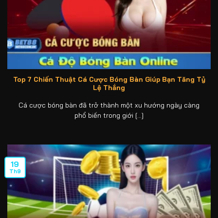
Top 7 Chiến Thuật Cá Cược Bóng Bàn Giúp Bạn Tăng Tỷ
Lệ Thắng
Cá cược bóng bàn đã trở thành một xu hướng ngày càng
phổ biến trong giới [...]
19
Th9