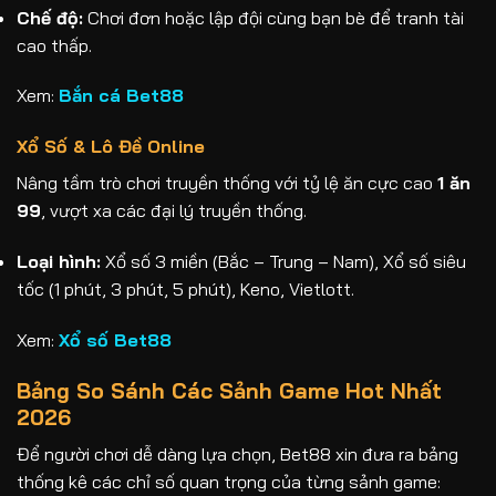
Chế độ:
Chơi đơn hoặc lập đội cùng bạn bè để tranh tài
cao thấp.
Xem:
Bắn cá Bet88
Xổ Số & Lô Đề Online
Nâng tầm trò chơi truyền thống với tỷ lệ ăn cực cao
1 ăn
99
, vượt xa các đại lý truyền thống.
Loại hình:
Xổ số 3 miền (Bắc – Trung – Nam), Xổ số siêu
tốc (1 phút, 3 phút, 5 phút), Keno, Vietlott.
Xem:
Xổ số Bet88
Bảng So Sánh Các Sảnh Game Hot Nhất
2026
Để người chơi dễ dàng lựa chọn, Bet88 xin đưa ra bảng
thống kê các chỉ số quan trọng của từng sảnh game: