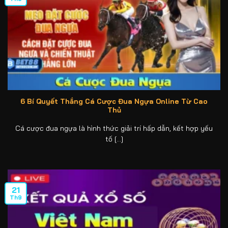
6 Bí Quyết Thắng Cá Cược Đua Ngựa Online Từ Cao
Thủ
Cá cược đua ngựa là hình thức giải trí hấp dẫn, kết hợp yếu
tố [...]
21
Th9