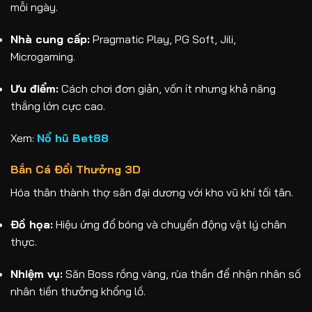
mỗi ngày.
Nhà cung cấp:
Pragmatic Play, PG Soft, Jili,
Microgaming.
Ưu điểm:
Cách chơi đơn giản, vốn ít nhưng khả năng
thắng lớn cực cao.
Xem:
Nổ hũ Bet88
Bắn Cá Đổi Thưởng 3D
Hóa thân thành thợ săn đại dương với kho vũ khí tối tân.
Đồ họa:
Hiệu ứng đổ bóng và chuyển động vật lý chân
thực.
Nhiệm vụ:
Săn Boss rồng vàng, rùa thần để nhận nhân số
nhân tiền thưởng khổng lồ.