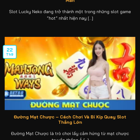
Mắn
Slot Lucky Neko đang trở thành một trong những slot game
“hot” nhất hiện nay [...]
22
Th9
Đường Mạt Chược – Cách Chơi Và Bí Kíp Quay Slot
Thắng Lớn
Đường Mạt Chược là trò chơi lấy cảm hứng từ mạt chược
truyền thống Á [...]