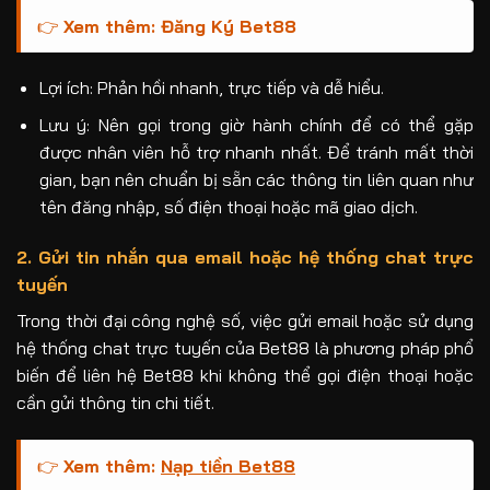
👉
Xem thêm:
Đăng Ký Bet88
Lợi ích: Phản hồi nhanh, trực tiếp và dễ hiểu.
Lưu ý: Nên gọi trong giờ hành chính để có thể gặp
được nhân viên hỗ trợ nhanh nhất. Để tránh mất thời
gian, bạn nên chuẩn bị sẵn các thông tin liên quan như
tên đăng nhập, số điện thoại hoặc mã giao dịch.
2. Gửi tin nhắn qua email hoặc hệ thống chat trực
tuyến
Trong thời đại công nghệ số, việc gửi email hoặc sử dụng
hệ thống chat trực tuyến của Bet88 là phương pháp phổ
biến để liên hệ Bet88 khi không thể gọi điện thoại hoặc
cần gửi thông tin chi tiết.
👉
Xem thêm:
Nạp tiền Bet88