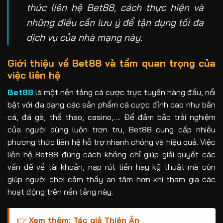
thức liên hệ Bet88, cách thực hiện và
những điều cần lưu ý để tận dụng tối đa
dịch vụ của nhà mạng này.
Giới thiệu về Bet88 và tầm quan trọng của
việc liên hệ
Bet88
là một nền tảng cá cược trực tuyến hàng đầu, nổi
bật với đa dạng các sản phẩm cá cược đỉnh cao như bắn
cá, đá gà, thể thao, casino,…. Để đảm bảo trải nghiệm
của người dùng luôn trơn tru, Bet88 cung cấp nhiều
phương thức liên hệ hỗ trợ nhanh chóng và hiệu quả. Việc
liên hệ Bet88 đúng cách không chỉ giúp giải quyết các
vấn đề về tài khoản, nạp rút tiền hay kỹ thuật mà còn
giúp người chơi cảm thấy an tâm hơn khi tham gia các
hoạt động trên nền tảng này.
👉
Xem thêm:
Tác giả Thiên Ân