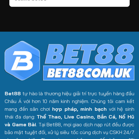
Bet88
tự hào là thương hiệu giải trí trực tuyến hàng đầu
Châu Á với hơn 10 năm kinh nghiệm. Chúng tôi cam kết
mang đến sân chơi
hợp pháp, minh bạch
với hệ sinh
thái đa dạng:
Thể Thao, Live Casino, Bắn Cá, Nổ Hũ
và Game Bài
. Tại Bet88, mọi giao dịch nạp rút đều được
bảo mật tuyệt đối, xử lý siêu tốc cùng dịch vụ CSKH 24/7