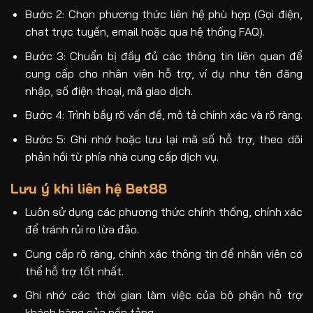
Bước 2: Chọn phương thức liên hệ phù hợp (Gọi điện,
chat trực tuyến, email hoặc qua hệ thống FAQ).
Bước 3: Chuẩn bị đầy đủ các thông tin liên quan để
cung cấp cho nhân viên hỗ trợ, ví dụ như tên đăng
nhập, số điện thoại, mã giao dịch.
Bước 4: Trình bầy rõ vấn đề, mô tả chính xác và rõ ràng.
Bước 5: Ghi nhớ hoặc lưu lại mã số hỗ trợ, theo dõi
phản hồi từ phía nhà cung cấp dịch vụ.
Lưu ý khi liên hệ Bet88
Luôn sử dụng các phương thức chính thống, chính xác
để tránh rủi ro lừa đảo.
Cung cấp rõ ràng, chính xác thông tin để nhân viên có
thể hỗ trợ tốt nhất.
Ghi nhớ các thời gian làm việc của bộ phận hỗ trợ
khách hàng của nền tảng.