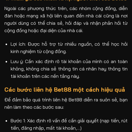
Ngoài các phương thức trên, các nhóm cộng đồng, diễn
đàn hoặc mạng xã hội liên quan đến nhà cái cũng là nơi
người dùng có thể chia sẻ, hỏi đáp và nhận phản hồi từ
cộng đồng hoặc đại diện của nhà cái.
Lợi ích: Được hỗ trợ từ nhiều nguồn, có thể học hỏi
kinh nghiệm từ cộng đồng.
Lưu ý: Cần xác định rõ tài khoản của mình có an toàn
không, không chia sẻ thông tin cá nhân hay thông tin
tài khoản trên các nền tảng này.
Các bước liên hệ Bet88 một cách hiệu quả
Để đảm bảo quá trình liên hệ Bet88 diễn ra suôn sẻ, bạn
nên làm theo các bước sau:
Bước 1: Xác định rõ vấn đề cần giải quyết (nạp tiền, rút
tiền, đăng nhập, mất tài khoản,…)