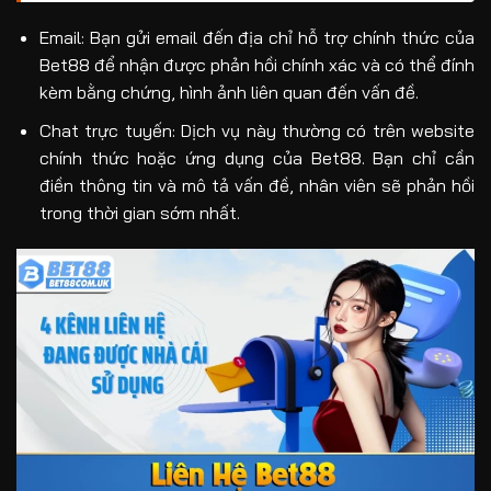
Email: Bạn gửi email đến địa chỉ hỗ trợ chính thức của
Bet88 để nhận được phản hồi chính xác và có thể đính
kèm bằng chứng, hình ảnh liên quan đến vấn đề.
Chat trực tuyến: Dịch vụ này thường có trên website
chính thức hoặc ứng dụng của Bet88. Bạn chỉ cần
điền thông tin và mô tả vấn đề, nhân viên sẽ phản hồi
trong thời gian sớm nhất.