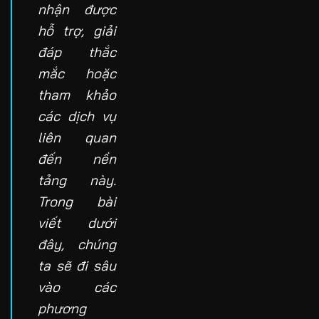
nhận được
hỗ trợ, giải
đáp thắc
mắc hoặc
tham khảo
các dịch vụ
liên quan
đến nền
tảng này.
Trong bài
viết dưới
đây, chúng
ta sẽ đi sâu
vào các
phương