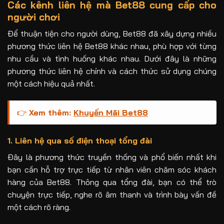
Các kênh liên hệ mà Bet88 cung cấp cho
người chơi
Để thuận tiện cho người dùng, Bet88 đã xây dựng nhiều
phương thức liên hệ Bet88 khác nhau, phù hợp với từng
nhu cầu và tình huống khác nhau. Dưới đây là những
phương thức liên hệ chính và cách thức sử dụng chúng
một cách hiệu quả nhất.
👉
Xem thêm:
Khuyến Mãi Bet88
1. Liên hệ qua số điện thoại tổng đài
Đây là phương thức truyền thống và phổ biến nhất khi
bạn cần hỗ trợ trực tiếp từ nhân viên chăm sóc khách
hàng của Bet88. Thông qua tổng đài, bạn có thể trò
chuyện trực tiếp, nghe rõ âm thanh và trình bày vấn đề
một cách rõ ràng.