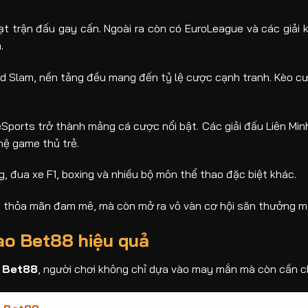
oạt trận đấu gay cấn. Ngoài ra còn có EuroLeague và các giải
.
nd Slam, nền tảng đều mang đến tỷ lệ cược cạnh tranh. Kèo c
 eSports trở thành mảng cá cược nổi bật. Các giải đấu Liên Mi
hệ game thủ trẻ.
g, đua xe F1, boxing và nhiều bộ môn thể thao đặc biệt khác.
i thỏa mãn đam mê, mà còn mở ra vô vàn cơ hội săn thưởng m
ao Bet88 hiệu quả
o Bet88
, người chơi không chỉ dựa vào may mắn mà còn cần ch