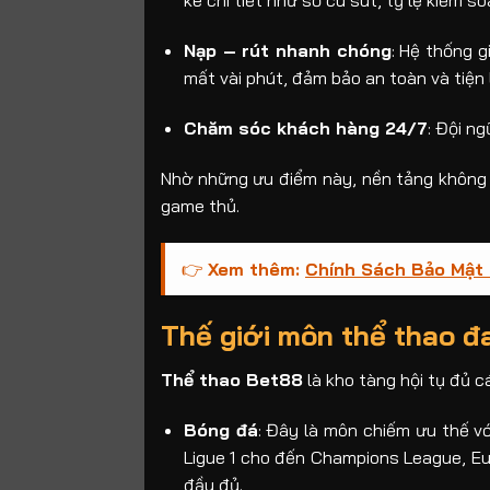
kê chi tiết như số cú sút, tỷ lệ kiểm 
Nạp – rút nhanh chóng
: Hệ thống g
mất vài phút, đảm bảo an toàn và tiện l
Chăm sóc khách hàng 24/7
: Đội n
Nhờ những ưu điểm này, nền tảng không ch
game thủ.
👉
Xem thêm:
Chính Sách Bảo Mật
Thế giới môn thể thao đ
Thể thao Bet88
là kho tàng hội tụ đủ c
Bóng đá
: Đây là môn chiếm ưu thế vớ
Ligue 1 cho đến Champions League, E
đầy đủ.