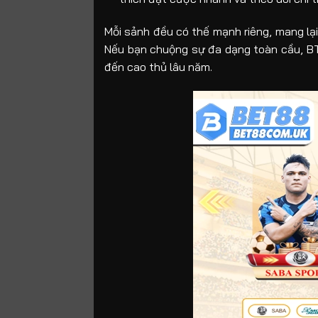
Mỗi sảnh đều có thế mạnh riêng, mang lại
Nếu bạn chuộng sự đa dạng toàn cầu, BTI
đến cao thủ lâu năm.