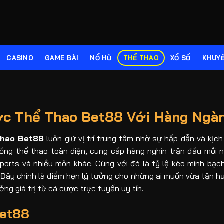
CASINO
GAME BÀI
NỔ HŨ
THỂ THAO
XỔ SỐ
KHUYẾ
ợc Thể Thao Bet88 Với Hàng Ngàn
thao Bet88
luôn giữ vị trí trung tâm nhờ sự hấp dẫn và kịch
hống thể thao toàn diện, cung cấp hàng nghìn trận đấu mỗi 
ports và nhiều môn khác. Cùng với đó là tỷ lệ kèo minh bạc
. Đây chính là điểm hẹn lý tưởng cho những ai muốn vừa tận 
ng giá trị từ cá cược trực tuyến uy tín.
Bet88