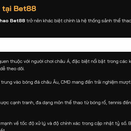
 tại Bet88
thao Bet88
trở nên khác biệt chính là hệ thống sảnh thể tha
quen thuộc với người chơi châu Á, đặc biệt nổi bật trong các
dễ theo dõi.
 trung vào bóng đá châu Âu, CMD mang đến trải nghiệm mượt 
ệ cược cạnh tranh, đa dạng môn thể thao từ bóng rổ, tennis đế
 mạnh về tốc độ xử lý và độ chính xác trong cập nhật tỷ số. 
ết.