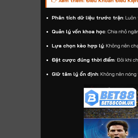
👉
Xem thêm:
Điều Khoản Điều Kiệ
Phân tích dữ liệu trước trận
: Luôn
Quản lý vốn khoa học
: Chia nhỏ ngâ
Lựa chọn kèo hợp lý
: Không nên ch
Đặt cược đúng thời điểm
: Đôi khi 
Giữ tâm lý ổn định
: Không nên nóng v