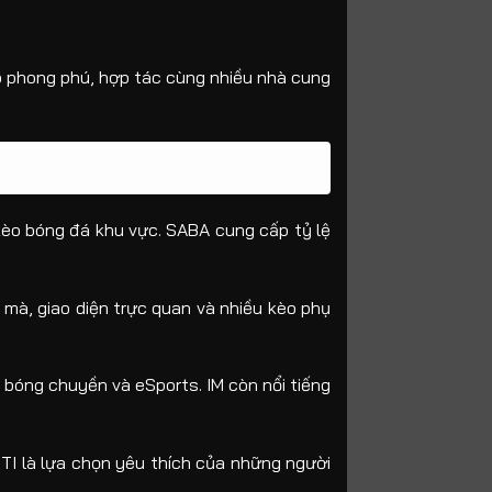
o phong phú, hợp tác cùng nhiều nhà cung
 kèo bóng đá khu vực. SABA cung cấp tỷ lệ
mà, giao diện trực quan và nhiều kèo phụ
n bóng chuyền và eSports. IM còn nổi tiếng
BTI là lựa chọn yêu thích của những người