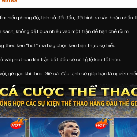
n Bet88
 tìm hiểu phong độ, lịch sử đối đầu, đội hình ra sân hoặc chấn
n sách, không đặt quá nhiều vào một trận để hạn chế rủi ro.
ạy theo kèo “hot” mà hãy chọn kèo bạn thực sự hiểu.
chờ vài phút sau khi trận bắt đầu sẽ có tỷ lệ kèo tốt hơn.
ội, gỡ gạc khi thua. Giữ cái đầu lạnh sẽ giúp bạn là người chi