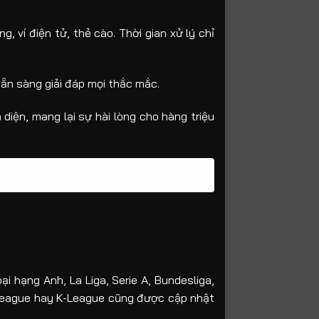
 ví điện tử, thẻ cào. Thời gian xử lý chỉ
sẵn sàng giải đáp mọi thắc mắc.
diện, mang lại sự hài lòng cho hàng triệu
i hạng Anh, La Liga, Serie A, Bundesliga,
-League hay K-League cũng được cập nhật