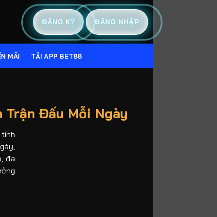
ĐĂNG KÝ
ĐĂNG NHẬP
N MÃI
TẢI APP BET88
 Trận Đấu Mỗi Ngày
 tính
ngày,
h, đa
hưởng